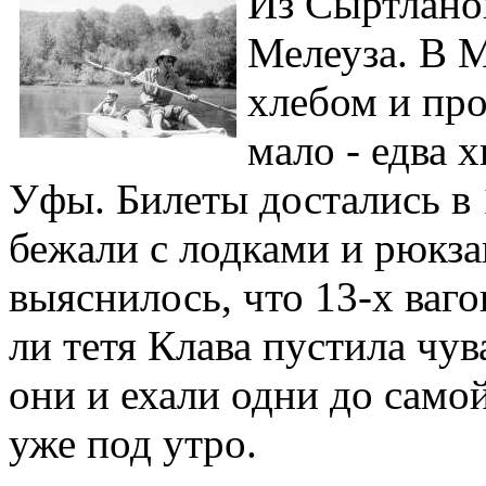
Из Сыртланов
Мелеуза. В М
хлебом и про
мало - едва 
Уфы. Билеты достались в 
бежали с лодками и рюкза
выяснилось, что 13-х ваго
ли тетя Клава пустила чува
они и ехали одни до сам
уже под утро.