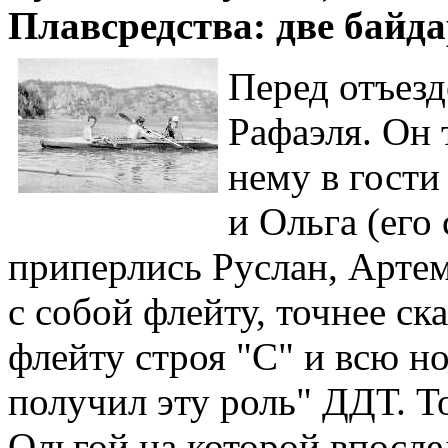
Плавсредства: две байд
Перед отъезд
Рафаэля. Он 
нему в гости
и Ольга (его
приперлись Руслан, Артем
с собой флейту, точнее ск
флейту строя "С" и всю н
получил эту роль" ДДТ. Т
Ольгой на которой впосл