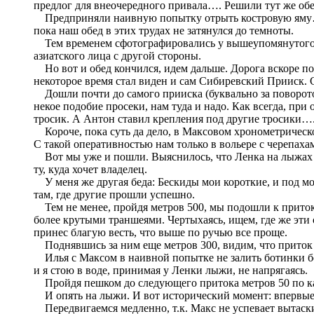
предлог для внеочередного привала…. Решили тут же обе
Предприняли наивную попытку отрыть костровую яму… Да
пока наш обед в этих трудах не затянулся до темноты.
Тем временем сфотографировались у вышеупомянутого сто
азиатского лица с другой стороны.
Но вот и обед кончился, идем дальше. Дорога вскоре по
некоторое время стал виден и сам Сибиревский Прииск. С
Дошли почти до самого прииска (буквально за поворотом 
некое подобие просеки, нам туда и надо. Как всегда, пр
тросик. А Антон ставил крепления под другие тросики…
Короче, пока суть да дело, в Максовом хронометрическо
С такой оперативностью нам только в вольере с черепаха
Вот мы уже и пошли. Выяснилось, что Ленка на лыжах ход
ту, куда хочет владелец.
У меня же другая беда: Бескиды мои короткие, и под мо
там, где другие прошли успешно.
Тем не менее, пройдя метров 500, мы подошли к приток
более крутыми траншеями. Чертыхаясь, ищем, где же эт
принес благую весть, что выше по ручью все проще.
Поднявшись за ним еще метров 300, видим, что приток з
Илья с Максом в наивной попытке не залить ботинки бег
и я стою в воде, принимая у Ленки лыжи, не напрягаясь.
Пройдя пешком до следующего притока метров 50 по камн
И опять на лыжи. И вот исторический момент: впервые п
Передвигаемся медленно, т.к. Макс не успевает вытаскив