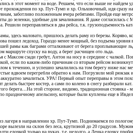
лись в этот момент на воде. Решаем, что если выше не найдем у
от прохождения по хр. Пут-Тумп и хр. Ольховочный, идя сразу на
внам, заботливо положенным вчера ребятами. Пройдя еще метро
рыты до зеленки, удобные для зачаливания. Я даже согласилась с
а. Решили переправляться в два рейса, т.к. грузоподъемность ка
мы, здесь маловато, пришлось делать раму из березы. Коряво, к
ова пошел ледоход. Гораздо менее мощный, без подъема уровня в
 нашей рамы как баграми отталкивают от берега проплывающие л
м маршруте спуску на воду, а берег расчищен ото льда.
Максом сзади гребут, Антон на носу в середине с чалкой. Погр
енкой, если по каким-либо причинам со вторым рейсом возникну
м к течению, и успешно зачалились на том берегу ниже нас метр
устые вдвоем перегребли обратно к нам. Погрузили мой рюкзак 
 аккуратно зачалиться. УРА! Первый опыт переправы в этом пох
елать быстрее костер, а сами по колено в снегу разбирали кат.
ого берега…На этой стороне, видимо, традиционная стоянка - 
 по праздничному апельсину, которые были куплены еще в Ивдел
з лагеря в направлении хр. Пут-Тумп. Поднимаемся по пологому
скоре вылезли на склон без леса, крутизной до 20 градусов. Мужи
идти елочкой только на руках, т.е. недолго, а Ленка елочку про