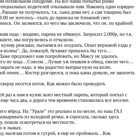
ном похмельном синдроме. На все наши попытки робко
тенциальных водителей отказывали нам. Наконец один изрядно
. Раньше не получалось, т.к. сына дома нет, а сам товарищ был
8.00 не хотелось - ехать до прииска не ближний свет.
ск. Он засмеялся, из чего мы заключили, что он, по крайней
м надо - видимо, парень не обманул. Запросил 2.000р, но т.к.
ианте, мы погрузились и отчалили.
кузову рюкзаки, пытаемся их оседлать. Опыт верховой езды у
ая волны". Да, пожалуй, буханке пришлось бы туго…
Даже предложил нам попробовать, но Максу не удалось.
 него не хоца…Совсем…Лучше уж пешком в обход, ежели чего…
ожрать не надо, и мы радостно выпрыгнули на волю.
й пенек… Костер разгорелся, и пока каны думали, не закипеть
 сверху несется поток. Как можно было проводить
й раз к нам в кузов залез местный парень, который поехал с
ще часа два, а дорога тем временем становилась все веселее.
го вброд. На "Урале" это реально и по весне, но наш ГАЗ
выривать из холодной речки, я спросила, сколько здесь
у, пошли осмотреться на местности.
о в лыжах.
ку, вылезая потом в сугроб, я еще не пробовала…Как