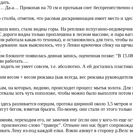
дать.
-а… Прокопав на 70 см и протыкая снег беспрепятственно еще
лба, отметив, что расовая дискриминация имеет место и здесь 
шла вниз, стали видны горы. На реплики испуганно-недоверчив
 дороги видна только проплешина в лесном массиве, и пара ваг
работала какая-то техника), и остановились для того, чтобы н
и одевании лыж выяснилось, что у Ленки крючочки сбоку на щечк
.
м блокноте появилась дивная запись, оцененная позже: "В 15.08
ми работать….
ить не умеет совсем, т.е. абсолютно. А ей достались пластиков
им весом + весом рюкзака (как всегда, вес рюкзака руководит
ам, на которых, видимо, происходит процесс мытья золота. Для
и отвалы хоть чуть поположе, чтобы можно было выползти пото
десь разливается озерцом, протока шириной около 3,5 метров и 
ут бегом, взметая брызги. По-моему, они стали от этого только
ям, переходим его, не замочив ног (если они у кого-то еще о
роизнесено слово "траверс". Отныне оно нас будет сопровождат
ать Лену из-под каждой елки. Взяли азимут в сторону р.Велс вес