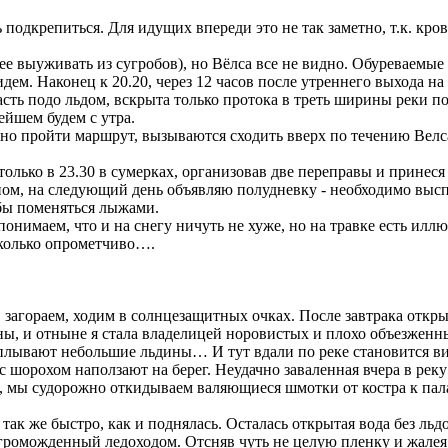
подкрепиться. Для идущих впереди это не так заметно, т.к. кро
ее выуживать из сугробов), но Вёлса все не видно. Обуреваемые
идем. Наконец к 20.20, через 12 часов после утреннего выхода н
сть подо льдом, вскрыта только протока в треть ширины реки п
ейшем будем с утра.
пройти маршрут, вызываются сходить вверх по течению Велса н
лько в 23.30 в сумерках, организовав две переправы и принеся 
ном, на следующий день объявляю полудневку - необходимо высп
обы поменяться лыжами.
имаем, что и на снегу ничуть не хуже, но на травке есть иллюз
есколько опрометчиво….
загораем, ходим в солнцезащитных очках. После завтрака открыл
ны, и отныне я стала владелицей норовистых и плохо объезженн
вают небольшие льдины… И тут вдали по реке становится вид
 с шорохом наползают на берег. Неудачно заваленная вчера в ре
р, мы судорожно откидываем валяющиеся шмотки от костра к пал
 же быстро, как и поднялась. Осталась открытая вода без льдов
громожденный ледоходом. Отсняв чуть не целую пленку и жалея,