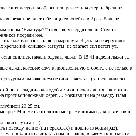
 сантиметров на 80, решили развести костер на бревнах,
- вырезанное на столбе лицо европейца в 2 раза больше
ым тоном "Нам туда?!" отвечаю утвердительно. Спустя
ончиков посреди нее.
ачать лыжную часть нашего маршрута. Здесь на север уходит
ах креплений слишком загнуты, не хватает сил встегнуть
 остановились, начали одевать лыжи. В 15.41 надели лыжи….".
ые лыжи, которые едут в произвольную сторону, а не только в
еля цензурным выражением не описывается…) я проваливаюсь
 этой цели злыдни-золотодобытчики прокопали их как можно
м на противоположный берег…. Убежавший на разведку Илья
глубиной 20-25 см.
 мокрее. Мне же с абсолютно мокрыми ногами давно все равно,
ставались сухими…).
ь повсюду, денно (на переходах) и нощно (в кошмарах).
ьма приблизительно, т.к. нам не важно, в каком точно месте