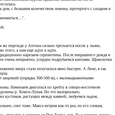
осталась.
а дом, с большим количеством лимона, протертого с сахаром и
…
заниматься…".
ой.
м же переходе у Антона сильно трескается носок у лыжи,
о этого, а нам еще идти и идти.
 традиционно нарезаем серпантины. После вчерашнего дождя и
дти очень неприятно, усердно подрубаемся кантами. Щиколотки
жение вверх стало получаться явно быстрее. А Лене, я так
ерху.
т широкий (порядка 300-500 м), с маловыраженными
 снова. Начинаем двигаться по хребту в северо-восточном
 долины р. Хомги-Лохья. Но это малореально.
их кустиков, растущих между камней, любуемся льдом,
нее, снег тоже. Макса ветром как-то раз, по его словам,
к. дров тут, в отличие от Пут-Тумпа, нет. Да и некогда, планы