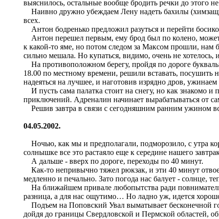
выяснилось, остальные вообще бродить речки до этого не
Наивно дружно убеждаем Лену надеть бахилы (химзащита)
всех.
Антон бодренько предложил разуться и перейти босиком.
Антон перешел первым, ему брод был по колено, может, 
к какой-то яме, но потом следом за Максом прошли, нам 
сильно мешала. Но купаться, видимо, очень не хотелось, 
На противоположном берегу, пройдя по дороге буквально
18.00 по местному времени, решили вставать, посушить 
надеяться на лучшее, и наготовив изрядно дров, ужинаем
И пусть сама палатка стоит на снегу, но как знакомо и п
приключений. Адреналин начинает вырабатываться от сам
Решив завтра в связи с сегодняшним ранним ужином встат
04.05.2002.
Ночью, как мы и предполагали, подморозило, с утра коро
солнышке все это растаяло еще к середине нашего завтрак
А дальше - вверх по дороге, переходы по 40 минут.
Как-то непривычно тяжел рюкзак, и эти 40 минут отвое
медленно и печально. Зато погода нас балует - солнце, т
На ближайшем привале любопытства ради повнимательнее 
разница, а для нас ощутимо… Но ладно уж, идется хорошо,
Подъем на Поповский Увал выматывает бесконечной горко
дойдя до границы Свердловской и Пермской областей, об