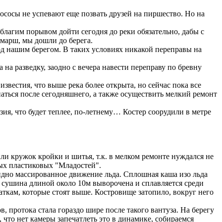
вососы не успевают еще позвать друзей на пиршество. Но на
 благим порывом дойти сегодня до реки обязательно, дабы с
а марш, мы дошли до берега.
од нашим берегом. В таких условиях никакой переправы на
а разведку, заодно с вечера навести переправу по бревну
известия, что выше река более открыта, но сейчас пока все
аться после сегодняшнего, а также осуществить мелкий ремонт
ия, что будет теплее, по-летнему… Костер соорудили в метре
и кружок кройки и шитья, т.к. в мелком ремонте нуждался не
ых пластиковых "Младостей".
но массированное движение льда. Сплошная каша изо льда
ку сушина длиной около 10м выворочена и сплавляется среди
аткам, которые стоят выше. Костровище затопило, вокруг него
, протока стала гораздо шире после такого вантуза. На берегу
 что нет камеры запечатлеть это в динамике, собираемся