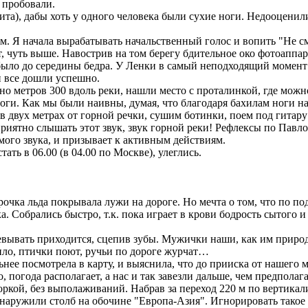
 пробовали.
, дабы хоть у одного человека были сухие ноги. Недооценили 
 Я начала вырабатывать начальственный голос и вопить "Не смет
чуть выше. Навострив на том берегу бдительное око фотоаппар
было до середины бедра. У Ленки в самый неподходящий момент (
и все дошли успешно.
 метров 300 вдоль реки, нашли место с проталинкой, где можно
ноги. Как мы были наивны, думая, что благодаря бахилам ноги 
 в двух метрах от горной речки, сушим ботинки, поем под гита
риятно слышать этот звук, звук горной реки! Рефлексы по Павлову
ого звука, и призывает к активным действиям.
ь в 06.00 (в 04.00 по Москве), улеглись.
чка льда покрывала лужи на дороге. Но мечта о том, что по под
а. Собрались быстро, т.к. пока играет в крови бодрость сытого 
вывать приходится, сцепив зубы. Мужички наши, как им природ
епло, птички поют, ручьи по дороге журчат…
посмотрела в карту, и выяснила, что до прииска от нашего мест
 погода располагает, а нас и так завезли дальше, чем предпола
й, без выполаживаний. Набрав за переход 220 м по вертикали,
наружили столб на обочине "Европа-Азия". Игнорировать такое м