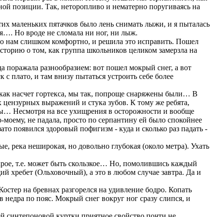
ной позиции. Так, неторопливо и нематерно поругиваясь на
их маленьких пятачков было лень снимать лыжи, и я пыталась
я…. Но вроде не сломала ни ног, ни лыж.
то нам слишком комфортно, и решила это исправить. Пошел
сторию о том, как группа школьников целиком замерзла на
да поражала разнообразием: вот пошел мокрый снег, а вот
с плато, и там внизу пытаться устроить себе более
 как насчет гортекса, мы так, попроще снаряжены были… В
х цензурных выражений и стука зубов. К тому же ребята,
ины… Несмотря на все ухищрения в осторожности и вообще
по-моему, не падала, просто по серпантину ей было спокойнее
то появился здоровый пофигизм - куда и сколько раз падать -
е, река неширокая, но довольно глубокая (около метра). Ухать
крое, т.е. может быть скользкое… Но, помолившись каждый
й хребет (Ольховочный), а это в любом случае завтра. Да и
остер на бревнах разгорелся на удивление бодро. Копать
в недра по пояс. Мокрый снег вокруг ног сразу слипся, и
ей синтепоновой куртки приятное свойство почти не