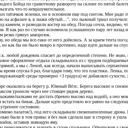
дого Бойца по грамотному развороту на склоне по пятой балет
рызгать что-то невразумительное.
 пятачков зеленки, но в основном еще под снегом. Мне ради эт
ою на асфальте я, в лыжи обутый…", это лыжный триал получилс
 камнем, и разводили костер на обед. Погода сочла, видимо, ч
м. Я как раз по случаю вспомнила услышанную пару лет назад и
м резко грянул заморозок.
у, но обеда мы все-таки от него добились. А за краем тента пого
но как бы ни было мокро и противно, надо идти дальше на спуск 
к. любой дождевик спасает до определенной степени. Не знаю,
звуковое оформление отдыха складывалось из с трудом подбираемы
прямой, а мы с Леной, как всегда, начали выписывать серпант
а время спуска 6 раз, благодаря тому, что это пластики. Ленка, 
кружающей среды примерно +3 градуса) не добавляло сухости, за
ре оказались на берегу р. Южный Вёлс. Берега высокие и снежны
Максом уронили через нее стоящее рядом дерево.
лыжами/палками не достать (бревно высоко над водой), а оно мо
встать на бивак. Дальше идти предстояло все равно на следующи
нутреннее состояние.
омимо палаток!), под него складывали свеженапиленные дрова. К
лько были в том правы: я без лыж сделала шаг в сторону и ушла 
набок, оставив зияющую яму.
переодеваться и залезать в сухие спальники. Обнаружив у сво