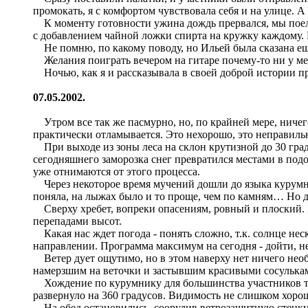
промокать, я с комфортом чувствовала себя и на улице. А 
К моменту готовности ужина дождь прервался, мы поели, 
с добавлением чайной ложки спирта на кружку каждому. П
Не помню, по какому поводу, но Ильей была сказана еще
Желания поиграть вечером на гитаре почему-то ни у м
Ночью, как я и рассказывала в своей доброй истории пр
07.05.2002.
Утром все так же пасмурно, но, по крайней мере, ничего
практически отламывается. Это нехорошо, это неправильн
При выходе из зоны леса на склон крутизной до 30 град
сегодняшнего заморозка снег превратился местами в под
уже отнимаются от этого процесса.
Через некоторое время мучений дошли до языка курумник
поняла, на лыжах было и то проще, чем по камням… Но дел
Сверху хребет, вопреки опасениям, ровный и плоский. 
перепадами высот.
Какая нас ждет погода - понять сложно, т.к. солнце неск
направлении. Программа максимум на сегодня - дойти, не
Ветер дует ощутимо, но в этом наверху нет ничего необ
намерзшим на веточки и застывшим красивыми сосулька
Хождение по курумнику для большинства участников тоже 
развернуло на 360 градусов. Видимость не слишком хорош
На обед остановились, соорудив ветрозащитную стенку из 