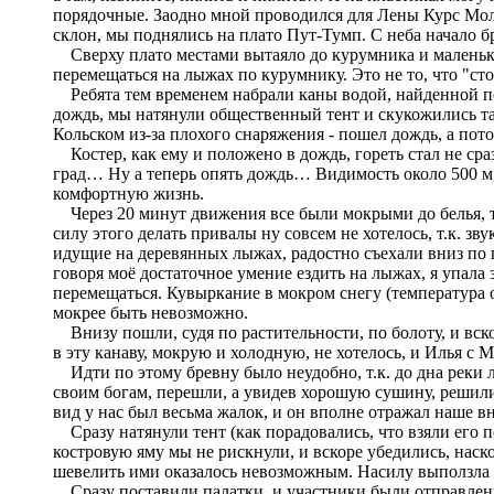
порядочные. Заодно мной проводился для Лены Курс Моло
склон, мы поднялись на плато Пут-Тумп. С неба начало б
Сверху плато местами вытаяло до курумника и маленьких
перемещаться на лыжах по курумнику. Это не то, что "ст
Ребята тем временем набрали каны водой, найденной под
дождь, мы натянули общественный тент и скукожились та
Кольском из-за плохого снаряжения - пошел дождь, а пото
Костер, как ему и положено в дождь, гореть стал не сраз
град… Ну а теперь опять дождь… Видимость около 500 м, 
комфортную жизнь.
Через 20 минут движения все были мокрыми до белья, т.
силу этого делать привалы ну совсем не хотелось, т.к. 
идущие на деревянных лыжах, радостно съехали вниз по 
говоря моё достаточное умение ездить на лыжах, я упала з
перемещаться. Кувыркание в мокром снегу (температура о
мокрее быть невозможно.
Внизу пошли, судя по растительности, по болоту, и вско
в эту канаву, мокрую и холодную, не хотелось, и Илья с 
Идти по этому бревну было неудобно, т.к. до дна реки 
своим богам, перешли, а увидев хорошую сушину, решили 
вид у нас был весьма жалок, и он вполне отражал наше в
Сразу натянули тент (как порадовались, что взяли его п
костровую яму мы не рискнули, и вскоре убедились, наско
шевелить ими оказалось невозможным. Насилу выползла 
Сразу поставили палатки, и участники были отправлены 