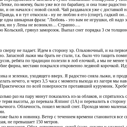
Ленке, по-моему, было уже все по барабану, и она тоже радостно 
и он начался с новой силой. Чай раздавался уже с доставкой н
равда, я и тут откосила - ну не люблю я его (спирт), гадкий он
 одна шикарная фраза: "Любовь - это вам не игрушки, ей надо 
еня, ни у Лены не возникло… Странно….
о Кольский, грянул заморозок. Выпал снег порядка 3 см толщин
 сверху не падает. Идем в сторону хр. Ольховочный, и на перво
о. Запасной лыжи мы брать не стали, т.к. было что тащить помим
усов, ребята по традиции полезли в лоб елочкой, а мы не менее
обие фирна, местами покрылся откровенно ледяной корочкой. И
а и зеленки, уходящего вверх. Я радостно сняла лыжи, и продви
ать нечего, и через 3,5 часа с момента выхода из лагеря мы нав
Практически по всей поверхности протаявший курумник. Хребе
олько раз на пару минут показалось из-за облаков, и спряталось
 теряя высоты, до перевала Ялпинг (1А) и перевалить в сторону
ычного. Облачность, пошел мелкий снег. Проходя мимо маленьк
ми.
было в новинку. Ветер с течением времени становится все силь
ая, не превышает 150 метров.
рюкзаков. Обед, естественно, сухой (сало, сухари и сладкое), т.