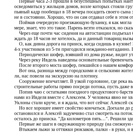
Первые часа 2-3 прошли в безуспешных попытках найти 
осведомиться у жильцов домов, возле которых стояли г
пьяный кадр пообещал в 18 вечера посадить своего сына за
не в состоянии. Хорошо, что он сам отдавал себе в этом о
Поймав очередную проезжающую буханку, я как могла бол
мере, знает, что это такое. Парень везти отказался, но ск
Через еще почти час сидения на автостанции подъехал бо
ждать до 18 часов не хотелось, да и данный товарищ вы
О, как дивна дорога на прииск, когда сидишь в кузове!
4-х участников из 5-ти пригодился нежданно-негаданно.
Периодически шофер, взявший из дома ружье, видит утку
Через реку Ивдель наведены основательные бревенчаты
После второго моста шофер, пекшийся о нашем комфорте,
Вот она, разница между городскими и сельскими жителям
ли, нас повели на экскурсию на плотину.
Сооружение впечатляет. В узкой горловине, где река выт
строительные работы прямо посреди потока, пусть даже 
Попив чаю с остатками поездного продуктового барства, з
нами из Ивделя вместе с Алексеем. У человека явно не хв
Уклоны стали круче, и я ждала, что вот сейчас Алексей с
Но все хорошее имеет свойство кончаться. Доехали до ра
остановился и Алексей задумчиво стал смотреть на поток
осталось до прииска. "Да километров пять…". Решили зде
Первые же шаги в окружающую природу (на снежную обоч
Втыкаем лыжи за оттяжки рюкзаков, палки - в руки, и в 