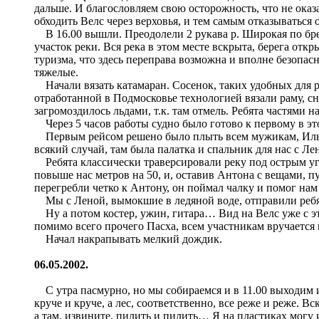
дальше. И благословляем свою осторожность, что не оказа
обходить Велс через верховья, и тем самым отказываться 
В 16.00 вышли. Преодолели 2 рукава р. Широкая по бре
участок реки. Вся река в этом месте вскрыта, берега отк
туризма, что здесь переправа возможна и вполне безопасн
тяжелые.
Начали вязать катамаран. Сосенок, таких удобных для ра
отработанной в Подмосковье технологией вязали раму, сн
загромоздилось льдами, т.к. там отмель. Ребята частями
Через 5 часов работы судно было готово к первому в это
Первым рейсом решено было плыть всем мужикам, Илья с 
всякий случай, там была палатка и спальник для нас с Л
Ребята классически траверсировали реку под острым угло
повыше нас метров на 50, и, оставив Антона с вещами, п
перегребли четко к Антону, он поймал чалку и помог нам
Мы с Леной, вымокшие в ледяной воде, отправили ребят д
Ну а потом костер, ужин, гитара… Вид на Велс уже с эт
помимо всего прочего Пасха, всем участникам вручается
Начал накрапывать мелкий дождик.
06.05.2002.
С утра пасмурно, но мы собираемся и в 11.00 выходим и
круче и круче, а лес, соответственно, все реже и реже. В
а там, извините, пилить и пилить… Я на пластиках могу 