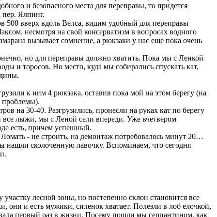
добного и безопасного места для переправы, то придется
 пер. Ялпинг.
в 500 вверх вдоль Велса, видим удобный для переправы
 Максом, несмотря на свой консерватизм в вопросах водного
тамарана вызывает сомнение, а рюкзаки у нас еще пока очень
онечно, но для переправы должно хватить. Пока мы с Ленкой
оды и торосов. Но место, куда мы собирались спускать кат,
ьдины.
узили к ним 4 рюкзака, оставив пока мой на этом берегу (на
т проблемы).
ов на 30-40. Разгрузились, пронесли на руках кат по берегу
и все лыжи, мы с Леной сели впереди. Уже вчетвером
оде есть, причем успешный.
 Ломать - не строить, на демонтаж потребовалось минут 20…
мы нашли сколоченную лавочку. Вспоминаем, что сегодня
и.
 участку лесной зоны, но постепенно склон становится все
ки, они и есть мужики, силенок хватает. Полезли в лоб елочкой,
бовала первый раз в жизни. Посему пошли мы серпантином, как