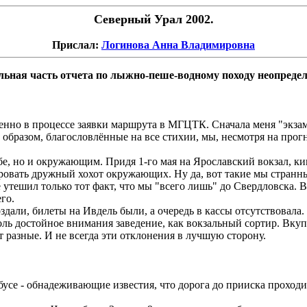
Северный Урал 2002.
Прислал:
Логинова Анна Владимировна
ьная часть отчета по лыжно-пеше-водному походу неопредел
енно в процессе заявки маршрута в МГЦТК. Сначала меня "экзам
образом, благословлённые на все стихии, мы, несмотря на прог
бе, но и окружающим. Придя 1-го мая на Ярославский вокзал, 
овать дружный хохот окружающих. Ну да, вот такие мы странны
тешил только тот факт, что мы "всего лишь" до Свердловска. В 
го.
ли, билеты на Ивдель были, а очередь в кассы отсутствовала. Чт
оль достойное внимания заведение, как вокзальный сортир. Вкуп
разные. И не всегда эти отклонения в лучшую сторону.
бусе - обнадеживающие известия, что дорога до прииска проходи