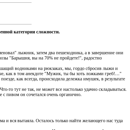
енной категории сложности.
еновал" лыжник, затем два пешеходника, а в завершение они
нозы "Барышня, вы на 70% не пройдете!", радостно
кишащий водниками на рюкзаках, мы, гордо сбросив лыжи и
е, как в том анекдоте "Мужик, ты бы хоть ложками греб!…"
поезде, как всегда, происходила дележка имушек, в результате
о-то тут не так, не может все настолько удачно складываться.
е с пивом он сочетался очень органично.
ма и вся вытаяла. Осталось только найти желающего нас туда