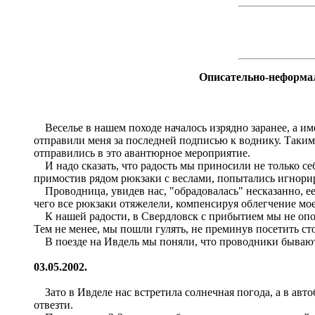
Описательно-неформал
Веселье в нашем походе началось изрядно заранее, а им
отправили меня за последней подписью к воднику. Таким 
отправились в это авантюрное мероприятие.
И надо сказать, что радость мы приносили не только се
примостив рядом рюкзаки с веслами, попытались игнорир
Проводница, увидев нас, "обрадовалась" несказанно, ее у
чего все рюкзаки отяжелели, компенсируя облегчение мое
К нашей радости, в Свердловск с прибытием мы не опозда
Тем не менее, мы пошли гулять, не преминув посетить ст
В поезде на Ивдель мы поняли, что проводники бывают 
03.05.2002.
Зато в Ивделе нас встретила солнечная погода, а в авто
отвезти.