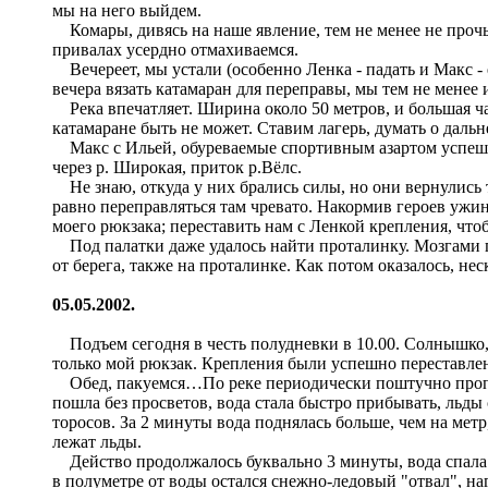
мы на него выйдем.
Комары, дивясь на наше явление, тем не менее не прочь 
привалах усердно отмахиваемся.
Вечереет, мы устали (особенно Ленка - падать и Макс - 
вечера вязать катамаран для переправы, мы тем не менее 
Река впечатляет. Ширина около 50 метров, и большая ча
катамаране быть не может. Ставим лагерь, думать о дальн
Макс с Ильей, обуреваемые спортивным азартом успешно 
через р. Широкая, приток р.Вёлс.
Не знаю, откуда у них брались силы, но они вернулись то
равно переправляться там чревато. Накормив героев ужи
моего рюкзака; переставить нам с Ленкой крепления, чт
Под палатки даже удалось найти проталинку. Мозгами пон
от берега, также на проталинке. Как потом оказалось, н
05.05.2002.
Подъем сегодня в честь полудневки в 10.00. Солнышко, 
только мой рюкзак. Крепления были успешно переставле
Обед, пакуемся…По реке периодически поштучно проплы
пошла без просветов, вода стала быстро прибывать, льды
торосов. За 2 минуты вода поднялась больше, чем на мет
лежат льды.
Действо продолжалось буквально 3 минуты, вода спала так
в полуметре от воды остался снежно-ледовый "отвал", на