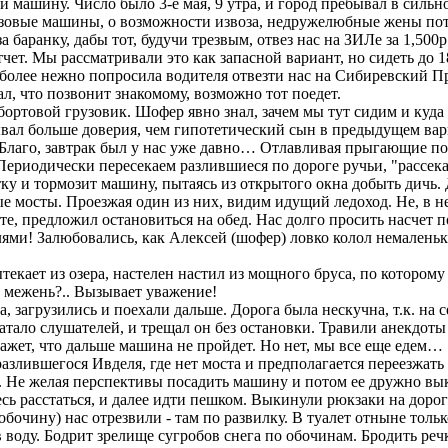
машину. Число было 3-е мая, 9 утра, и город пребывал в силь
рузовые машины, о возможности извоза, недружелюбные жены по
 баранку, дабы тот, будучи трезвым, отвез нас на ЗИЛе за 1,500р
тчет. Мы рассматривали это как запасной вариант, но сидеть до 1
ее нежно попросила водителя отвезти нас на Сибиревский Прии
азал, что позвонит знакомому, возможно тот поедет.
ртовой грузовик. Шофер явно знал, зачем мы тут сидим и куда на
зывал больше доверия, чем гипотетический сын в предыдущем вар
 Благо, завтрак был у нас уже давно… Отлавливая прыгающие по 
 Периодически пересекаем разлившиеся по дороге ручьи, "рассек
 и тормозит машину, пытаясь из открытого окна добыть дичь. 
е мосты. Проезжая один из них, видим идущий ледоход. Не, в
 предложил остановиться на обед. Нас долго просить насчет п
и! Залюбовались, как Алексей (шофер) ловко колол немаленьки
екает из озера, настелен настил из мощного бруса, по которому
в межень?.. Вызывает уважение!
агрузились и поехали дальше. Дорога была нескучна, т.к. на се
атало слушателей, и трещал он без остановки. Травили анекдоты е
кажет, что дальше машина не пройдет. Но нет, мы все еще едем…
злившегося Ивделя, где нет моста и предполагается переезжать е
. Не желая перспективы посадить машину и потом ее дружно выко
сь расстаться, и далее идти пешком. Выкинули рюкзаки на дорог
ину) нас отрезвили - там по развилку. В туалет отныне тольк
воду. Бодрит зрелище сугробов снега по обочинам. Бродить реч