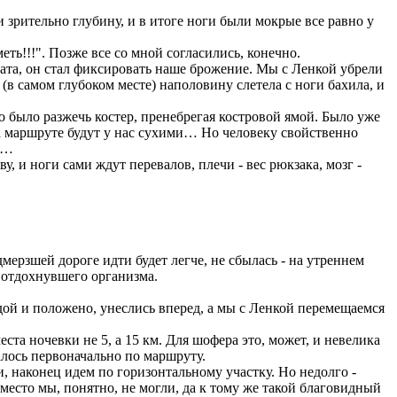
зрительно глубину, и в итоге ноги были мокрые все равно у
ь!!!". Позже все со мной согласились, конечно.
ата, он стал фиксировать наше брожение. Мы с Ленкой убрели
в самом глубоком месте) наполовину слетела с ноги бахила, и
 было разжечь костер, пренебрегая костровой ямой. Было уже
на маршруте будут у нас сухими… Но человеку свойственно
ру…
, и ноги сами ждут перевалов, плечи - вес рюкзака, мозг -
мерзшей дороге идти будет легче, не сбылась - на утреннем
и отдохнувшего организма.
ой и положено, унеслись вперед, а мы с Ленкой перемещаемся
а ночевки не 5, а 15 км. Для шофера это, может, и невелика
галось первоначально по маршруту.
 наконец идем по горизонтальному участку. Но недолго -
есто мы, понятно, не могли, да к тому же такой благовидный