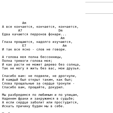
          Am

А все кончается, кончается, кончается,

        A7                  Dm

Едва качаются перронов фонари...

                             Am

Глаза прощаются, надолго изучаются,

          E7                  Am

И так все ясно - слов не говори.

А голова моя полна бессонницы,

Полна тревоги голова моя;

И как расти не может дерево без солнца,

Так не могу я жить без вас, мои друзья.

Спасибо вам: не подвели, не дрогнули,

И каждый был открыт таким, как был;

Слова прощальные за сердце тронули -

Спасибо вам, прощайте, докурил.

Мы разбредемся по любимым и по улицам,

Hаденем фраки и закружимся в судьбе;

А если сердце заболит или простудится,

Искать причину будем мы в себе.
