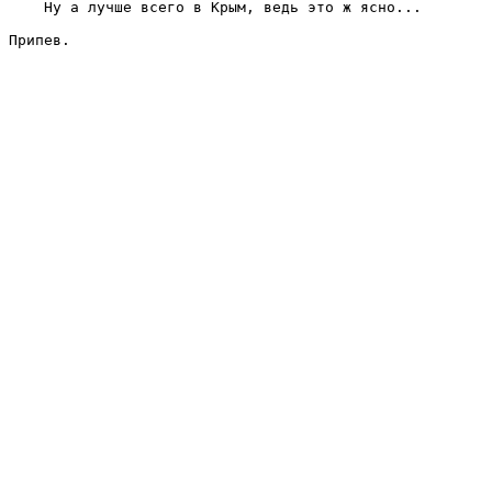
    Ну а лучше всего в Кpым, ведь это ж ясно...

Пpипев.
